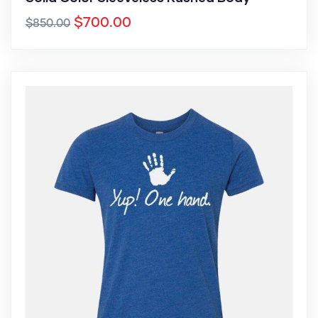
$
700.00
$
850.00