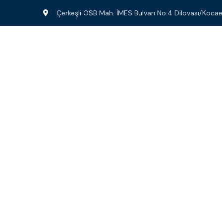
Çerkeşli OSB Mah. İMES Bulvarı No:4 Dilovası/Kocael