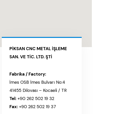
PİKSAN CNC METAL İŞLEME
SAN. VE TİC. LTD. ŞTİ
Fabrika / Factory:
İmes OSB İmes Bulvarı No:4
41455 Dilovası – Kocaeli / TR
Tel:
+90 262 502 19 32
Fax:
+90 262 502 19 37