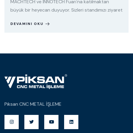
MACHTECH ve INNOTECH Fuarı'na katılmaktan
büyük bir heyecan duyuyor. Sizleri standımızı ziyaret
DEVAMINI OKU
Piksan CNC METAL İŞLEME